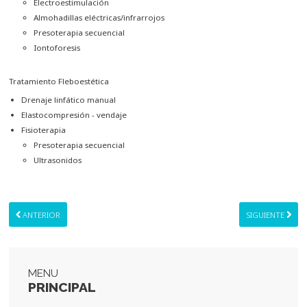
Electroestimulación
the
Almohadillas eléctricas/infrarrojos
-
Presoterapia secuencial
sidebar
Iontoforesis
module
class
suffix.
Tratamiento Fleboestética
There
Drenaje linfático manual
is
Elastocompresión - vendaje
also
Fisioterapia
a
Presoterapia secuencial
sidebar_top
Ultrasonidos
position
below
the
ANTERIOR
SIGUIENTE
search.
MENU
PRINCIPAL