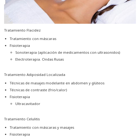
Noticias
Turnos
Tratamiento Flacidez
Tratamiento con máscaras
SAMPLE
Fisioterapia
SIDEBAR
Sonoterapia (aplicación de medicamentos con ultrasonidos)
MODULE
Electroterapia. Ondas Rusas
This
is
Tratamiento Adiposidad Localizada
a
Técnicas de masajes modelante en abdomen y glúteos
sample
Técnicas de contraste (frio/calor)
module
Fisioterapia
published
Ultracavitador
to
the
Tratamiento Celulitis
sidebar_bottom
Tratamiento con máscaras y masajes
position,
Fisioterapia
using