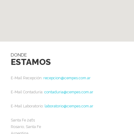
DONDE
ESTAMOS
E-Mail Recepción:
recepcion@cempes.com.ar
E-Mail Contaduría:
contaduria@cempes.com.ar
E-Mail Laboratorio:
laboratorio@cempes.com.ar
Santa Fe 2461
Rosario, Santa Fe
Argentina