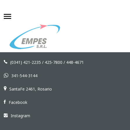
SAMPLE
SIDEBAR
MODULE
This
is
(0341) 421-2235 / 425-7800 / 448-4671
a
sample
341-544-3144
module
published
SantaFe 2461, Rosario
to
the
Facebook
sidebar_top
position,
Instagram
using
the
-