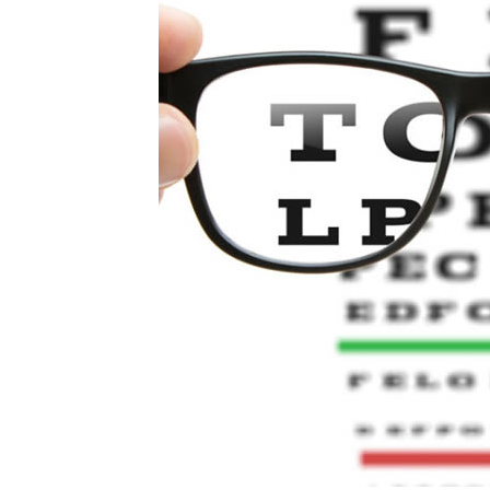
Turnos
SAMPLE
SIDEBAR MODULE
This is a sample module published to the
sidebar_bottom position, using the -sidebar
module class suffix. There is also a sidebar_top
position below the search.