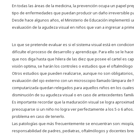
En todas las áreas de la medicina, la prevención ocupa un papel pr
tipo de enfermedades que puedan producir un daño irreversible par
Desde hace algunos años, el Ministerio de Educación implementó un
evaluación de la agudeza visual en niños que van a ingresar a prim
Lo que se pretende evaluar es si el sistema visual está en condicio
dificulte el proceso de desarrollo y aprendizaje. Para ello se le hace
que nos diga hasta que hilera de las diez que posee el cartel es capa
visión optima, se harán los controles o estudios que el oftalmólogo
Otros estudios que pueden realizarse, aunque no son obligatorios, s
evaluación del ojo externo con un microscopio llamado lámpara de h
computarizada quedan relegados para aquellos niños en los cuales 
disminución de su agudeza visual o en caso de antecedentes famil
Es importante recordar que la maduración visual se logra aproxima
preocuparse si un niño no logra ver perfectamente a los 5 o 6 años
problema en caso de tenerlo.
Las patologías que más frecuentemente se encuentran son: miopía, 
responsabilidad de padres, pediatras, oftalmólogos y docentes brega