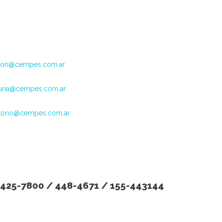
ion@cempes.com.ar
uria@cempes.com.ar
atorio@cempes.com.ar
/ 425-7800 / 448-4671 / 155-443144