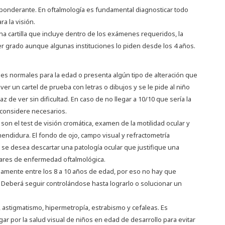
eponderante. En oftalmología es fundamental diagnosticar todo
a la visión.
a cartilla que incluye dentro de los exámenes requeridos, la
er grado aunque algunas instituciones lo piden desde los 4 años.
nes normales para la edad o presenta algún tipo de alteración que
 ver un cartel de prueba con letras o dibujos y se le pide al niño
z de ver sin dificultad. En caso de no llegar a 10/10 que sería la
 considere necesarios.
on el test de visión cromática, examen de la motilidad ocular y
endidura. El fondo de ojo, campo visual y refractometría
se desea descartar una patología ocular que justifique una
iares de enfermedad oftalmológica.
damente entre los 8 a 10 años de edad, por eso no hay que
. Deberá seguir controlándose hasta lograrlo o solucionar un
astigmatismo, hipermetropía, estrabismo y cefaleas. Es
r por la salud visual de niños en edad de desarrollo para evitar